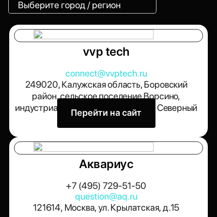
Выберите город / регион
vvp tech
connect@vvptech.ru
249020, Калужская область, Боровский
район, сельское поселение Ворсино,
индустриальный парк Ворсино, 1-й Северный
Перейти на сайт
проезд 1
Аквариус
+7 (495) 729-51-50
question@aq.ru
121614, Москва, ул. Крылатская, д.15